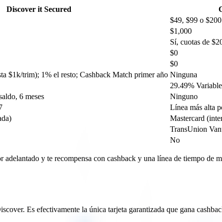
Discover it Secured
C
$49, $99 o $200 
$1,000
Sí, cuotas de $2
$0
$0
sta $1k/trim); 1% el resto; Cashback Match primer año
Ninguna
29.49% Variable
saldo, 6 meses
Ninguno
7
Línea más alta p
ada)
Mastercard (inte
TransUnion Van
No
por adelantado y te recompensa con cashback y una línea de tiempo de m
scover. Es efectivamente la única tarjeta garantizada que gana cashba