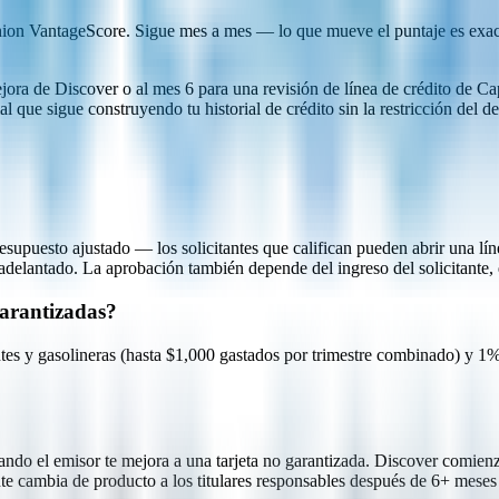
n VantageScore. Sigue mes a mes — lo que mueve el puntaje es exacta
ora de Discover o al mes 6 para una revisión de línea de crédito de Cap
l que sigue construyendo tu historial de crédito sin la restricción del de
esupuesto ajustado — los solicitantes que califican pueden abrir una l
delantado. La aprobación también depende del ingreso del solicitante, 
garantizadas?
tes y gasolineras (hasta $1,000 gastados por trimestre combinado) y 1
o el emisor te mejora a una tarjeta no garantizada. Discover comienza
 cambia de producto a los titulares responsables después de 6+ meses