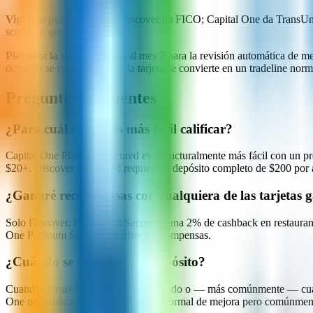
Vigila tu puntaje gratis.
Discover da FICO; Capital One da TransUnio
score) en general.
Planifica la salida.
Apunta al mes 7 para la revisión automática de mej
depósito se reembolsa — y la tarjeta se convierte en un tradeline norma
Preguntas frecuentes
¿Para cuál tarjeta es más fácil calificar?
Capital One Platinum Secured es estructuralmente más fácil con un pr
$20+. Discover it Secured requiere el depósito completo de $200 por a
¿Ganaré recompensas con cualquiera de las tarjetas 
Solo Discover. Discover it Secured gana 2% de cashback en restauran
One Platinum Secured no ofrece recompensas.
¿Cuándo se reembolsa el depósito?
Cuando cierras la cuenta en buen estado o — más comúnmente — cuand
One no publica una línea de tiempo formal de mejora pero comúnmente