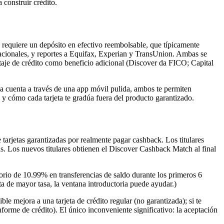
 construir crédito.
ue requiere un depósito en efectivo reembolsable, que típicamente
rnacionales, y reportes a Equifax, Experian y TransUnion. Ambas se
taje de crédito como beneficio adicional (Discover da FICO; Capital
la cuenta a través de una app móvil pulida, ambos te permiten
s y cómo cada tarjeta te gradúa fuera del producto garantizado.
e tarjetas garantizadas por realmente pagar cashback. Los titulares
. Los nuevos titulares obtienen el Discover Cashback Match al final
rio de 10.99% en transferencias de saldo durante los primeros 6
ta de mayor tasa, la ventana introductoria puede ayudar.)
 mejora a una tarjeta de crédito regular (no garantizada); si te
orme de crédito). El único inconveniente significativo: la aceptación