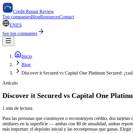
Credit Repair Review
Top companies
Blog
Resources
Contact
EN
ES
See top companies
Inicio
Blog
Discover it Secured vs Capital One Platinum Secured: ¿cuá
Artículo
Discover it Secured vs Capital One Platin
1 min de lectura
Para las personas que construyen o reconstruyen crédito, dos tarjetas 
similares en la superficie — ambas con $0 de anualidad, ambas reporta
más importan: el depósito inicial y las recompensas que ganas. Elegir