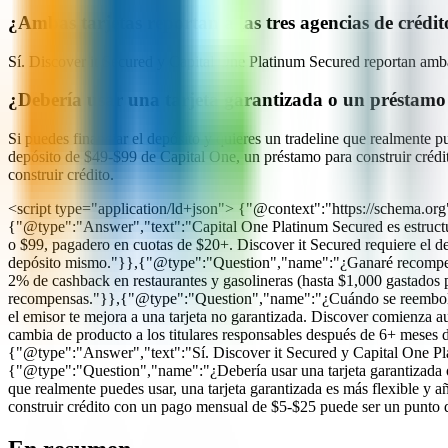
¿Ambas tarjetas reportan a las tres agencias de crédit
Sí. Discover it Secured y Capital One Platinum Secured reportan ambas
¿Debería usar una tarjeta garantizada o un préstamo 
Si puedes financiar el depósito y quieres un tradeline que realmente pu
depósito de $49-$99 de Capital One, un préstamo para construir créd
construir crédito.
<script type="application/ld+json"> {"@context":"https://schema.or
{"@type":"Answer","text":"Capital One Platinum Secured es estructura
o $99, pagadero en cuotas de $20+. Discover it Secured requiere el de
depósito mismo."}},{"@type":"Question","name":"¿Ganaré recompensa
2% de cashback en restaurantes y gasolineras (hasta $1,000 gastado
recompensas."}},{"@type":"Question","name":"¿Cuándo se reembol
el emisor te mejora a una tarjeta no garantizada. Discover comienza
cambia de producto a los titulares responsables después de 6+ meses
{"@type":"Answer","text":"Sí. Discover it Secured y Capital One Plat
{"@type":"Question","name":"¿Debería usar una tarjeta garantizada o
que realmente puedes usar, una tarjeta garantizada es más flexible y a
construir crédito con un pago mensual de $5-$25 puede ser un punto d