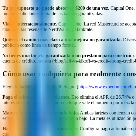
Tu presupuesto no puede absorber $200 de una vez.
Capital One. 
muchos solicitantes fuera de las tarjetas garantizadas.
Viajas internacionalmente.
Capital One. La red Mastercard se acept
citado en las reseñas de NerdWallet y Bankrate.
Quieres el camino más claro a una mejora no garantizada.
Discove
publican como línea de tiempo formal.
Ya tienes una tarjeta garantizada o un préstamo para construir c
cuenta de crédito, nuestra (/blog/self-vs-kikoff-vs-credit-strong-credit-
Cómo usar cualquiera para realmente cons
Elegir la tarjeta es la parte fácil. Según (
https://www.experian.com/blog
Paga el saldo completo cada mes.
Eso elimina el APR de 26.74% o 29
interés se acumulan más rápido de lo que vale el aumento por mezcla 
Mantén la utilización reportada baja.
Ambas tarjetas comienzan con 
estado para mantener el saldo reportado bajo. La meta es utilización
Haz los pagos puntuales automáticos.
Configura pago automático par
cualquier otro tradeline.