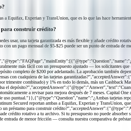
o?
 a Equifax, Experian y TransUnion, que es lo que las hace herramientas
para construir crédito?
edes usar, una tarjeta garantizada es más flexible y añade crédito rotati
ito con un pago mensual de $5-$25 puede ser un punto de entrada de m
g","@type":"FAQPage","mainEntity":[{"@type":"Question","name":"¿Par
lmente más fácil con un presupuesto ajustado — los solicitantes que c
pósito completo de $200 por adelantado. La aprobación también depende d
s con cualquiera de las tarjetas garantizadas?","acceptedAnswer":{
s por trimestre combinado) y 1% en todo lo demás, más un Cashback Mat
sa el depósito?","acceptedAnswer":{"@type":"Answer","text":"Cuan
 automáticamente a revisar para mejora después de 7 meses. Capital On
 de uso puntual."}},{"@type":"Question","name":"¿Ambas tarjetas repor
inum Secured reportan ambas a Equifax, Experian y TransUnion, que es 
 un préstamo para construir crédito?","acceptedAnswer":{"@type":"Ans
ñade crédito rotativo a tu archivo. Si tu presupuesto no puede absorber
e entrada de menor fricción — consulta nuestra comparativa de préstamo