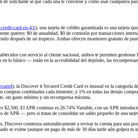
l de solicitante al que cada una le conviene y cómo usar cualquiera para
credit-card-en-43/
), una tarjeta de crédito garantizada es una tarjeta q
ealmente quieres: $0 de anualidad, $0 de comisión por transacciones inte
ruyendo después de un tropiezo. Ambas ofrecen monitoreo gratuito de pun
ablecidos con servicio al cliente nacional, ambos te permiten gestionar 
n en lo básico — están en la accesibilidad del depósito, las recompensa
secured
), la Discover it Secured Credit Card es inusual en la categoría d
en compras combinadas cada trimestre, y 1% en todas las demás compras
te, sin gasto mínimo y sin recompensa máxima.
 es $2,500. El APR continuo es 26.74% Variable, con un APR introducto
tipo de APR — pero si tratas de consolidar un saldo pequeño de una tarje
Discover comienza automáticamente a revisar tu cuenta para una posible
ado se exime (aunque un pago de más de 30 días tarde aún golpea tu inf