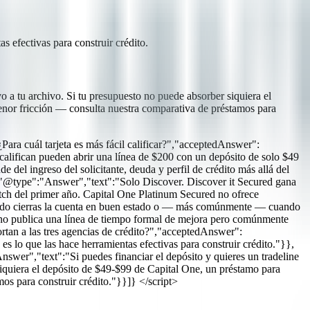
 efectivas para construir crédito.
vo a tu archivo. Si tu presupuesto no puede absorber siquiera el
enor fricción — consulta nuestra comparativa de préstamos para
a cuál tarjeta es más fácil calificar?","acceptedAnswer":
alifican pueden abrir una línea de $200 con un depósito de solo $49
el ingreso del solicitante, deuda y perfil de crédito más allá del
"@type":"Answer","text":"Solo Discover. Discover it Secured gana
ch del primer año. Capital One Platinum Secured no ofrece
do cierras la cuenta en buen estado o — más comúnmente — cuando
e no publica una línea de tiempo formal de mejora pero comúnmente
tan a las tres agencias de crédito?","acceptedAnswer":
lo que las hace herramientas efectivas para construir crédito."}},
wer","text":"Si puedes financiar el depósito y quieres un tradeline
 siquiera el depósito de $49-$99 de Capital One, un préstamo para
s para construir crédito."}}]} </script>