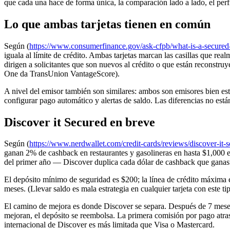
que cada una hace de forma única, la comparación lado a lado, el perfi
Lo que ambas tarjetas tienen en común
Según (
https://www.consumerfinance.gov/ask-cfpb/what-is-a-secured-
iguala al límite de crédito. Ambas tarjetas marcan las casillas que r
dirigen a solicitantes que son nuevos al crédito o que están reconst
One da TransUnion VantageScore).
A nivel del emisor también son similares: ambos son emisores bien est
configurar pago automático y alertas de saldo. Las diferencias no está
Discover it Secured en breve
Según (
https://www.nerdwallet.com/credit-cards/reviews/discover-it-
ganan 2% de cashback en restaurantes y gasolineras en hasta $1,000 
del primer año — Discover duplica cada dólar de cashback que ganas
El depósito mínimo de seguridad es $200; la línea de crédito máxima
meses. (Llevar saldo es mala estrategia en cualquier tarjeta con este 
El camino de mejora es donde Discover se separa. Después de 7 meses, 
mejoran, el depósito se reembolsa. La primera comisión por pago atras
internacional de Discover es más limitada que Visa o Mastercard.