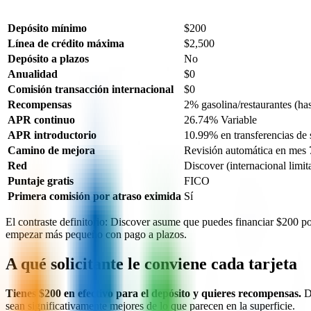
Depósito mínimo
$200
Línea de crédito máxima
$2,500
Depósito a plazos
No
Anualidad
$0
Comisión transacción internacional
$0
Recompensas
2% gasolina/restaurantes (ha
APR continuo
26.74% Variable
APR introductorio
10.99% en transferencias de 
Camino de mejora
Revisión automática en mes 
Red
Discover (internacional limit
Puntaje gratis
FICO
Primera comisión por atraso eximida
Sí
El contraste definitorio: Discover asume que puedes financiar $200 
empezar más pequeño con pago a plazos.
A qué solicitante le conviene cada tarjeta
Tienes $200 en efectivo para el depósito y quieres recompensas.
Di
sean significativamente mejores de lo que parecen en la superficie.