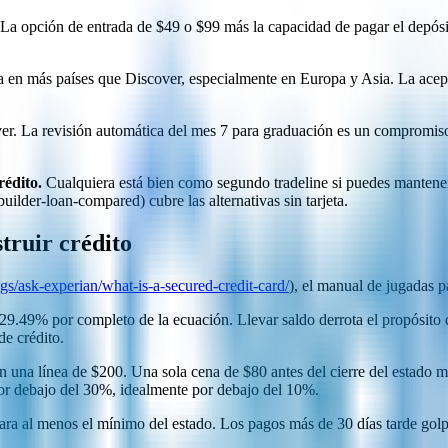
La opción de entrada de $49 o $99 más la capacidad de pagar el depósit
a en más países que Discover, especialmente en Europa y Asia. La acep
r. La revisión automática del mes 7 para graduación es un compromiso
rédito.
Cualquiera está bien como segundo tradeline si puedes mantener l
builder-loan-compared) cubre las alternativas sin tarjeta.
truir crédito
s/ask-experian/what-is-a-secured-credit-card/
), el manual de jugadas p
.49% por completo de la ecuación. Llevar saldo derrota el propósito de
de crédito.
una línea de $200. Una sola cena de $80 antes del cierre del estado mue
 por debajo del 30%, idealmente por debajo del 10%.
a al menos el mínimo del estado. Los pagos más de 30 días tarde golpea