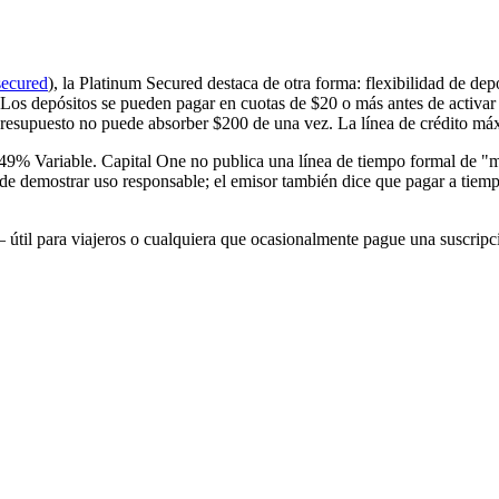
secured
), la Platinum Secured destaca de otra forma: flexibilidad de dep
 Los depósitos se pueden pagar en cuotas de $20 o más antes de activar la
 presupuesto no puede absorber $200 de una vez. La línea de crédito má
49% Variable. Capital One no publica una línea de tiempo formal de "m
e demostrar uso responsable; el emisor también dice que pagar a tiemp
— útil para viajeros o cualquiera que ocasionalmente pague una suscrip