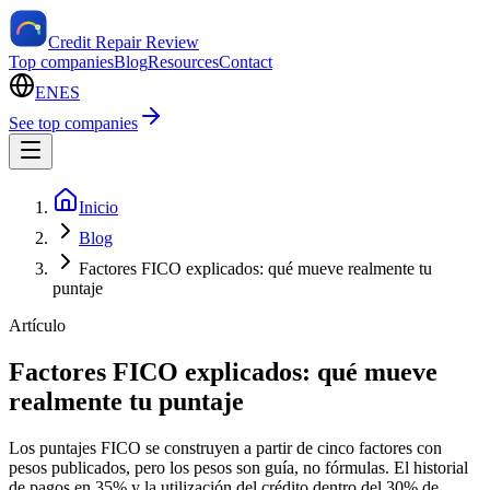
Credit Repair Review
Top companies
Blog
Resources
Contact
EN
ES
See top companies
Inicio
Blog
Factores FICO explicados: qué mueve realmente tu
puntaje
Artículo
Factores FICO explicados: qué mueve
realmente tu puntaje
Los puntajes FICO se construyen a partir de cinco factores con
pesos publicados, pero los pesos son guía, no fórmulas. El historial
de pagos en 35% y la utilización del crédito dentro del 30% de