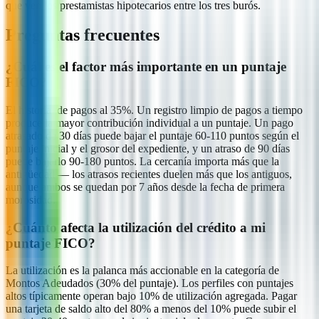
que ven los prestamistas hipotecarios entre los tres burós.
Preguntas frecuentes
¿Cuál es el factor más importante en un puntaje
FICO?
El historial de pagos al 35%. Un registro limpio de pagos a tiempo
produce la mayor contribución individual a un puntaje. Un pago
atrasado de 30 días puede bajar el puntaje 60-110 puntos según el
puntaje inicial y el grosor del expediente, y un atraso de 90 días
puede bajarlo 90-180 puntos. La cercanía importa más que la
antigüedad — los atrasos recientes duelen más que los antiguos,
aunque ambos se quedan por 7 años desde la fecha de primera
morosidad.
¿Cuánto afecta la utilización del crédito a mi
puntaje FICO?
La utilización es la palanca más accionable en la categoría de
Montos Adeudados (30% del puntaje). Los perfiles con puntajes
altos típicamente operan bajo 10% de utilización agregada. Pagar
una tarjeta de saldo alto del 80% a menos del 10% puede subir el