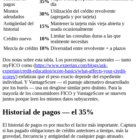
35%
pagos
día
Montos
Utilización del crédito revolvente
30%
adeudados
(agregada y por tarjeta)
Antigüedad del
Mantener la tarjeta más vieja abierta y
15%
historial
usada ocasionalmente
Limitar las consultas duras a las que
Crédito nuevo
10%
realmente necesitas
Mezcla de crédito
10%
Diversidad entre revolvente + a plazos
Dos notas sobre esta tabla. Los porcentajes son generales — tanto
myFICO como (
https://www.experian.com/blogs/ask-
experian/credit-education/score-basics/what-affects-your-credit-
scores/
) enfatizan que el peso exacto depende del expediente
individual. Y VantageScore — el puntaje alternativo desarrollado
por los burós — usa un desglose similar pero distinto. Para la
mayoría de los consumidores FICO y VantageScore se mueven
juntos porque leen los mismos datos subyacentes.
Historial de pagos — el 35%
El historial de pagos es por mucho el factor más importante. Captura
si has pagado obligaciones de crédito anteriores a tiempo, más la
gravedad, frecuencia y antigüedad de cualquier pago atrasado.