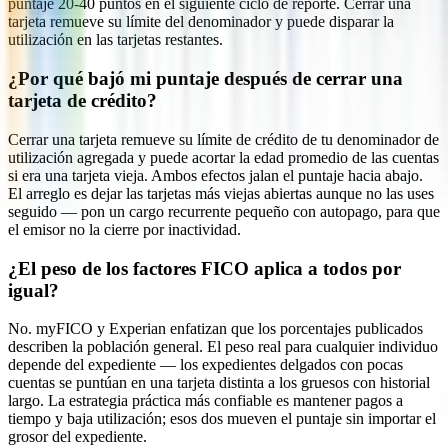
puntaje 20-40 puntos en el siguiente ciclo de reporte. Cerrar una
tarjeta remueve su límite del denominador y puede disparar la
utilización en las tarjetas restantes.
¿Por qué bajó mi puntaje después de cerrar una
tarjeta de crédito?
Cerrar una tarjeta remueve su límite de crédito de tu denominador de
utilización agregada y puede acortar la edad promedio de las cuentas
si era una tarjeta vieja. Ambos efectos jalan el puntaje hacia abajo.
El arreglo es dejar las tarjetas más viejas abiertas aunque no las uses
seguido — pon un cargo recurrente pequeño con autopago, para que
el emisor no la cierre por inactividad.
¿El peso de los factores FICO aplica a todos por
igual?
No. myFICO y Experian enfatizan que los porcentajes publicados
describen la población general. El peso real para cualquier individuo
depende del expediente — los expedientes delgados con pocas
cuentas se puntúan en una tarjeta distinta a los gruesos con historial
largo. La estrategia práctica más confiable es mantener pagos a
tiempo y baja utilización; esos dos mueven el puntaje sin importar el
grosor del expediente.