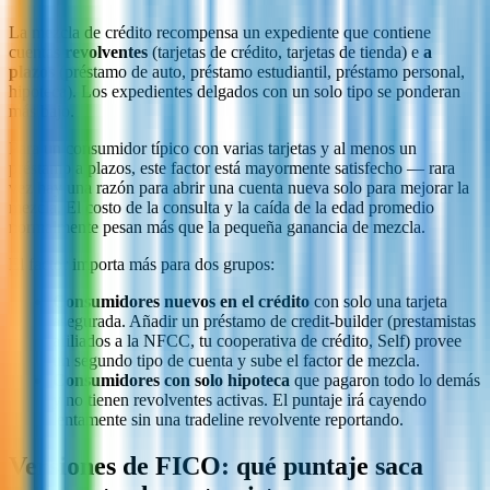
La mezcla de crédito recompensa un expediente que contiene
cuentas
revolventes
(tarjetas de crédito, tarjetas de tienda) e
a
plazos
(préstamo de auto, préstamo estudiantil, préstamo personal,
hipoteca). Los expedientes delgados con un solo tipo se ponderan
más bajo.
Para un consumidor típico con varias tarjetas y al menos un
préstamo a plazos, este factor está mayormente satisfecho — rara
vez hay una razón para abrir una cuenta nueva solo para mejorar la
mezcla. El costo de la consulta y la caída de la edad promedio
normalmente pesan más que la pequeña ganancia de mezcla.
El factor importa más para dos grupos:
Consumidores nuevos en el crédito
con solo una tarjeta
asegurada. Añadir un préstamo de credit-builder (prestamistas
afiliados a la NFCC, tu cooperativa de crédito, Self) provee
un segundo tipo de cuenta y sube el factor de mezcla.
Consumidores con solo hipoteca
que pagaron todo lo demás
y no tienen revolventes activas. El puntaje irá cayendo
lentamente sin una tradeline revolvente reportando.
Versiones de FICO: qué puntaje saca