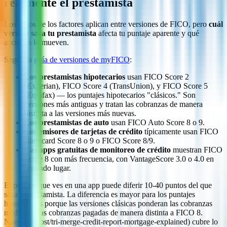
realmente el prestamista
Los pesos de los factores aplican entre versiones de FICO, pero
cuál
versión saca tu prestamista
afecta tu puntaje aparente y qué
acciones lo mueven.
Según la
guía de versiones de myFICO
:
Los prestamistas hipotecarios
usan FICO Score 2
(Experian), FICO Score 4 (TransUnion), y FICO Score 5
(Equifax) — los puntajes hipotecarios "clásicos." Son
versiones más antiguas y tratan las cobranzas de manera
distinta a las versiones más nuevas.
Los prestamistas de auto
usan FICO Auto Score 8 o 9.
Los emisores de tarjetas de crédito
típicamente usan FICO
Bankcard Score 8 o 9 o FICO Score 8/9.
Las apps gratuitas de monitoreo de crédito
muestran FICO
Score 8 con más frecuencia, con VantageScore 3.0 o 4.0 en
segundo lugar.
El puntaje que ves en una app puede diferir 10-40 puntos del que
saca el prestamista. La diferencia es mayor para los puntajes
hipotecarios porque las versiones clásicas ponderan las cobranzas
médicas y las cobranzas pagadas de manera distinta a FICO 8.
Nuestro (/post/tri-merge-credit-report-mortgage-explained) cubre lo