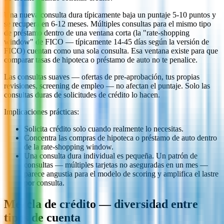
Una nueva consulta dura típicamente baja un puntaje 5-10 puntos y
se recupera en 6-12 meses. Múltiples consultas para el mismo tipo
de préstamo dentro de una ventana corta (la "rate-shopping
window" de FICO — típicamente 14-45 días según la versión de
FICO) cuentan como una sola consulta. Esa ventana existe para que
comparar tasas de hipoteca o préstamo de auto no te penalice.
Las consultas suaves — ofertas de pre-aprobación, tus propias
revisiones, screening de empleo — no afectan el puntaje. Solo las
consultas duras de solicitudes de crédito lo hacen.
Implicaciones prácticas:
Solicita crédito solo cuando realmente lo necesitas.
Concentra las compras de hipoteca o préstamo de auto dentro
de la rate-shopping window.
Una consulta dura individual es pequeña. Un patrón de
consultas — múltiples tarjetas no aseguradas en un mes —
parece angustia para el modelo de scoring y amplifica el lastre
por consulta.
Mezcla de crédito — diversidad entre
tipos de cuenta