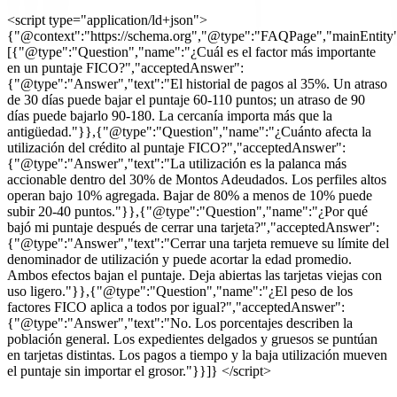
<script type="application/ld+json">
{"@context":"https://schema.org","@type":"FAQPage","mainEntity
[{"@type":"Question","name":"¿Cuál es el factor más importante
en un puntaje FICO?","acceptedAnswer":
{"@type":"Answer","text":"El historial de pagos al 35%. Un atraso
de 30 días puede bajar el puntaje 60-110 puntos; un atraso de 90
días puede bajarlo 90-180. La cercanía importa más que la
antigüedad."}},{"@type":"Question","name":"¿Cuánto afecta la
utilización del crédito al puntaje FICO?","acceptedAnswer":
{"@type":"Answer","text":"La utilización es la palanca más
accionable dentro del 30% de Montos Adeudados. Los perfiles altos
operan bajo 10% agregada. Bajar de 80% a menos de 10% puede
subir 20-40 puntos."}},{"@type":"Question","name":"¿Por qué
bajó mi puntaje después de cerrar una tarjeta?","acceptedAnswer":
{"@type":"Answer","text":"Cerrar una tarjeta remueve su límite del
denominador de utilización y puede acortar la edad promedio.
Ambos efectos bajan el puntaje. Deja abiertas las tarjetas viejas con
uso ligero."}},{"@type":"Question","name":"¿El peso de los
factores FICO aplica a todos por igual?","acceptedAnswer":
{"@type":"Answer","text":"No. Los porcentajes describen la
población general. Los expedientes delgados y gruesos se puntúan
en tarjetas distintas. Los pagos a tiempo y la baja utilización mueven
el puntaje sin importar el grosor."}}]} </script>