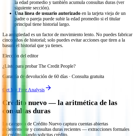
la edad promedio y también acumula consultas duras (ver
siguiente sección).
Una línea de usuario autorizado
en la tarjeta vieja de un
padre o pareja puede subir la edad promedio si el titular
principal tiene historial largo.
La antigüedad es un factor de movimiento lento. No puedes fabricar
cinco años de historial; solo puedes evitar acciones que tiren a la
basura el historial que ya tienes.
Elección del editor
¿Listo para probar The Credit People?
Garantía de devolución de 60 días · Consulta gratuita
Get My Free Analysis
Crédito nuevo — la aritmética de las
consultas duras
La categoría de Crédito Nuevo captura cuentas abiertas
recientemente y consultas duras recientes — extracciones formales
de crédito cuando solicitas crédito.