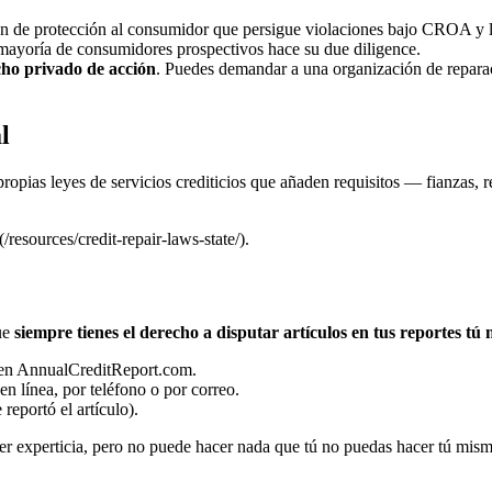
n de protección al consumidor que persigue violaciones bajo CROA y la l
mayoría de consumidores prospectivos hace su due diligence.
ho privado de acción
. Puedes demandar a una organización de reparac
l
propias leyes de servicios crediticios que añaden requisitos — fianzas, 
/resources/credit-repair-laws-state/).
ue
siempre tienes el derecho a disputar artículos en tus reportes tú 
en AnnualCreditReport.com.
n línea, por teléfono o por correo.
reportó el artículo).
er experticia, pero no puede hacer nada que tú no puedas hacer tú mis