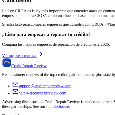
Conclusión
La Ley CROA es la ley más importante que entender antes de contratar 
empresa que trate la CROA como una línea de base, no como una meta
Si estás listo para comparar empresas que cumplen con CROA, (/#to
¿Listo para empezar a reparar tu crédito?
Compara las mejores empresas de reparación de crédito para
2026
.
Ver mejores empresas
Credit Repair Review
Real customer reviews of the top credit repair companies, plus state-
support@creditrepairreview.com
help@creditrepairreview.com
Advertising disclosure —
Credit Repair Review
is reader-supported. S
these partnerships. See our
full disclosure
.