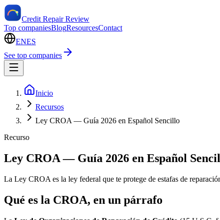
Credit Repair Review
Top companies
Blog
Resources
Contact
EN
ES
See top companies
Inicio
Recursos
Ley CROA — Guía 2026 en Español Sencillo
Recurso
Ley CROA — Guía 2026 en Español Sencil
La Ley CROA es la ley federal que te protege de estafas de reparación
Qué es la CROA, en un párrafo