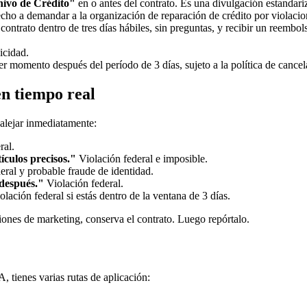
hivo de Crédito"
en o antes del contrato. Es una divulgación estandar
erecho a demandar a la organización de reparación de crédito por violac
contrato dentro de tres días hábiles, sin preguntas, y recibir un reembo
icidad.
r momento después del período de 3 días, sujeto a la política de cancela
n tiempo real
alejar inmediatamente:
ral.
ículos precisos."
Violación federal e imposible.
eral y probable fraude de identidad.
 después."
Violación federal.
lación federal si estás dentro de la ventana de 3 días.
iones de marketing, conserva el contrato. Luego repórtalo.
 tienes varias rutas de aplicación: