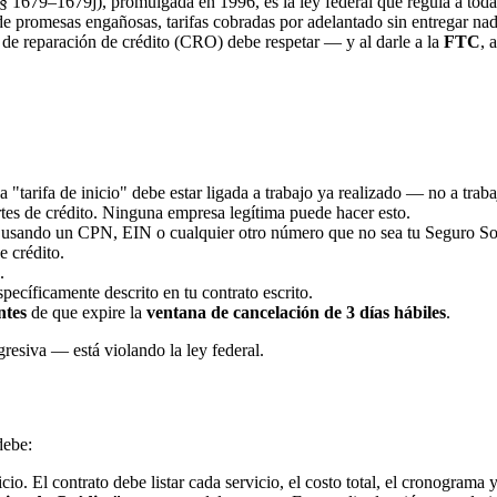
 1679–1679j), promulgada en 1996, es la ley federal que regula a toda
a de promesas engañosas, tarifas cobradas por adelantado sin entregar n
de reparación de crédito (CRO) debe respetar — y al darle a la
FTC
, 
 "tarifa de inicio" debe estar ligada a trabajo ya realizado — no a traba
tes de crédito. Ninguna empresa legítima puede hacer esto.
usando un CPN, EIN o cualquier otro número que no sea tu Seguro Socia
 crédito.
.
pecíficamente descrito en tu contrato escrito.
ntes
de que expire la
ventana de cancelación de 3 días hábiles
.
resiva — está violando la ley federal.
debe:
cio. El contrato debe listar cada servicio, el costo total, el cronograma 