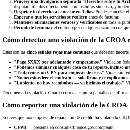
Proveer una divulgación separada "Derechos sobre tu Arc
disputar artículos directamente con los burós sin costo, y tu d
Respetar tu derecho a cancelar en 3 días.
Puedes cancelar el 
Esperar a que los servicios se realicen
antes de facturar.
Mantener afirmaciones veraces y verificables
en toda la publ
Permitirte terminar
el contrato por cualquier razón en cualquie
Cómo detectar una violación de la CROA e
Estas son las
cinco señales rojas más comunes
que deberían hacerte 
"Paga $XXX por adelantado y empezamos."
Violación fede
"Podemos eliminar cualquier cosa de tu reporte, incluso art
"Te daremos un CPN para empezar de cero."
Violación fed
"No necesitas leer el contrato — solo firma y te explicamos
"Lo siento, no hay reembolsos — ya hicimos el trabajo."
Vio
Documenta la violación. Guarda correos, captura pantallas de afirmac
Cómo reportar una violación de la CROA
Si crees que una empresa de reparación de crédito ha violado la CROA,
CFPB
— presenta en consumerfinance.gov/complaint.