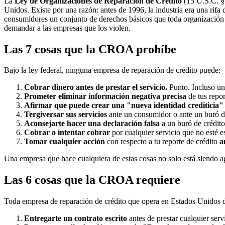
La
Ley de Organizaciones de Reparación de Crédito
(15 U.S.C. §§
Unidos. Existe por una razón: antes de 1996, la industria era una rif
consumidores un conjunto de derechos básicos que toda organización 
demandar a las empresas que los violen.
Las 7 cosas que la CROA prohíbe
Bajo la ley federal, ninguna empresa de reparación de crédito puede:
Cobrar dinero antes de prestar el servicio.
Punto. Incluso una
Prometer eliminar información negativa precisa
de tus repor
Afirmar que puede crear una "nueva identidad crediticia"
Tergiversar sus servicios
ante un consumidor o ante un buró de
Aconsejarte hacer una declaración falsa
a un buró de crédito
Cobrar o intentar cobrar
por cualquier servicio que no esté es
Tomar cualquier acción
con respecto a tu reporte de crédito
a
Una empresa que hace cualquiera de estas cosas no solo está siendo ag
Las 6 cosas que la CROA requiere
Toda empresa de reparación de crédito que opera en Estados Unidos 
Entregarte un contrato escrito
antes de prestar cualquier servi