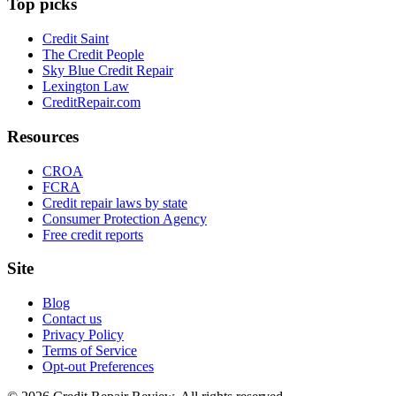
Top picks
Credit Saint
The Credit People
Sky Blue Credit Repair
Lexington Law
CreditRepair.com
Resources
CROA
FCRA
Credit repair laws by state
Consumer Protection Agency
Free credit reports
Site
Blog
Contact us
Privacy Policy
Terms of Service
Opt-out Preferences