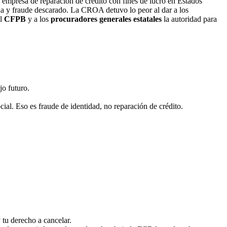
 empresa de reparación de crédito con fines de lucro en Estados
ada y fraude descarado. La CROA detuvo lo peor al dar a los
al
CFPB
y a los
procuradores generales estatales
la autoridad para
jo futuro.
l. Eso es fraude de identidad, no reparación de crédito.
y tu derecho a cancelar.