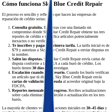
Cómo funciona Sky Blue Credit Repair
El proceso es sencillo y refleja lo que hacen las empresas de
reparación de crédito serias:
Consulta gratuita.
Empiezas con una llamada sin
compromiso donde Sky Blue Credit Repair obtiene tus tres
reportes de crédito e identifica artículos potencialmente
inexactos o no verificables.
Te inscribes y pagas la primera tarifa.
La tarifa inicial es de
$79 y autorizas a Sky Blue Credit Repair a enviar disputas en
tu nombre.
Salen las disputas.
Sky Blue Credit Repair envía cartas de
disputa conforme a la FCRA a cada buró de crédito. Los
burós tienen
30 días
para investigar.
Escalación cuando es necesario.
Cuando los burós verifican
un artículo que tú disputas, Sky Blue Credit Repair envía
cartas de validación de deuda
al acreedor original bajo la
FDCPA.
Reportes mensuales de progreso.
Recibes actualizaciones
sobre cada eliminación, deleción o actualización en los tres
burós.
La mayoría de clientes ven eliminaciones iniciales en
30–45 días
y