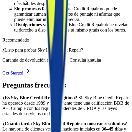
días hábiles después de firmar.
Sin promesas falsas.
Sky Blue Credit Repair no puede
garantizar aumentos específicos de puntaje ni afirmar que
puede eliminar información precisa.
Divulgaciones veraces.
Sky Blue Credit Repair debe revelar
tu derecho a disputar artículos tú mismo gratis con los burós.
Recomendado
¿Listo para probar Sky Blue Credit Repair?
Garantía de devolución de 90 días · Consulta gratuita
Get Started
Preguntas frecuentes
¿Es Sky Blue Credit Repair legítima?
Sí. Sky Blue Credit Repair
ha operado desde 1989 y actualmente tiene una calificación BBB de
A+. Cumple con los requisitos federales de CROA y las leyes
estatales de servicios crediticios.
¿Cuánto tarda Sky Blue Credit Repair en mostrar resultados?
La mayoría de clientes ven eliminaciones iniciales en
30–45 días
y