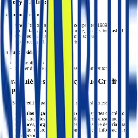
Pros y contras
Lo que nos gusta:
One of the oldest credit-repair companies (1989)
True 90-day money-back guarantee, no questions asked
Couples discount: 50% off second account
No tiered upsells — one flat price
Lo que considerar:
No mobile app
Slower dispute pace than aggressive competitors
Para quién es mejor Sky Blue Credit
Repair
Sky Blue Credit Repair es una buena opción si tienes:
Artículos negativos inexactos
en tus reportes de crédito —
pagos atrasados que pagaste a tiempo, cobranzas que no
reconoces, cargos cancelados de cuentas que deberían haber
prescrito, errores de archivo donde aparece información de
otra persona.