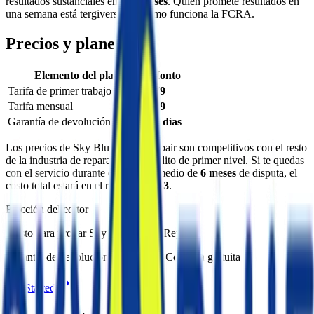
resultados sustanciales en
3–6 meses
. Quien promete resultados en
una semana está tergiversando cómo funciona la FCRA.
Precios y planes
Elemento del plan
Monto
Tarifa de primer trabajo (inicio)
$79
Tarifa mensual
$79
Garantía de devolución
90 días
Los precios de Sky Blue Credit Repair son competitivos con el resto
de la industria de reparación de crédito de primer nivel. Si te quedas
con el servicio durante el ciclo promedio de
6 meses
de disputa, el
costo total estará en el rango de
$553
.
Elección del editor
¿Listo para probar Sky Blue Credit Repair?
Garantía de devolución de 90 días · Consulta gratuita
Get Started