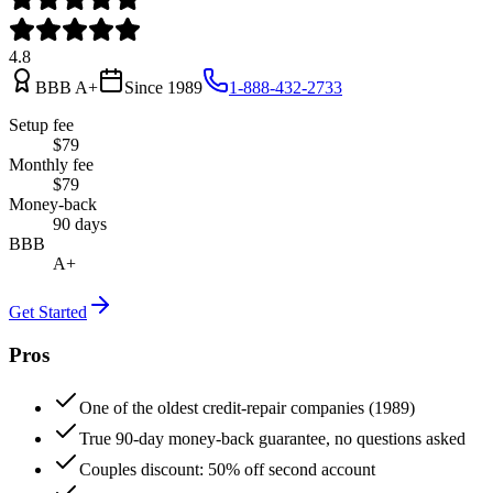
4.8
BBB
A+
Since
1989
1-888-432-2733
Setup fee
$79
Monthly fee
$79
Money-back
90 days
BBB
A+
Get Started
Pros
One of the oldest credit-repair companies (1989)
True 90-day money-back guarantee, no questions asked
Couples discount: 50% off second account