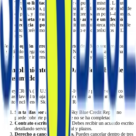
Tiempo limitado
para manejar disputas tú mismo. La ruta
DIY funciona, pero puede consumir 5–10 horas por ronda de
disputa, y la mayoría de consumidores pasan por 3–4 rondas.
Una meta de mejorar tu puntaje antes de una decisión
crediticia importante
— solicitar una hipoteca, préstamo de
auto o préstamo comercial pequeño en los próximos 6–12
meses.
No es la opción correcta
si tus reportes de crédito son precisos y
los artículos negativos son recientes. Ninguna empresa legítima
puede eliminar información negativa correcta y verificable.
Cumplimiento de CROA y derechos del
consumidor
La Ley CROA (15 U.S.C. §§ 1679–1679j) te protege de cinco
formas clave al trabajar con cualquier empresa de reparación de
crédito, incluyendo Sky Blue Credit Repair:
Sin tarifas por adelantado.
Sky Blue Credit Repair no
puede cobrarte por trabajo que no se ha completado.
Contrato escrito requerido.
Debes recibir un acuerdo escrito
detallando servicios, costo total y plazos.
Derecho a cancelar en 3 días.
Puedes cancelar dentro de tres