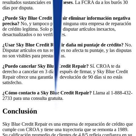
resultados sustanciales en
3–6 meses
. La FCRA da a los burós 30
días por disputa.
¿Puede Sky Blue Credit Repair eliminar información negativa
precisa?
No, y tampoco puede ninguna otra empresa de reparación
de crédito legítima. Solo puede disputar artículos inexactos,
desactualizados o no verificables.
¿Usar Sky Blue Credit Repair daña mi puntaje de crédito?
No.
Disputar artículos en tus reportes no afecta tu puntaje, y las disputas
no son visibles para prestamistas.
¿Puedo cancelar Sky Blue Credit Repair?
Sí. CROA te da
derecho a cancelar en 3 días después de firmar, y Sky Blue Credit
Repair ofrece una garantía de devolución de 90 días si no estás
satisfecho.
¿Cómo contacto a Sky Blue Credit Repair?
Llama al 1-888-432-
2733 para una consulta gratuita.
Conclusión
Sky Blue Credit Repair es una empresa de reparación de crédito que
cumple con CROA y tiene una trayectoria que se remonta a 1989.
Su calificación promedio de clientes de 4.8/5 refleja confianza en su