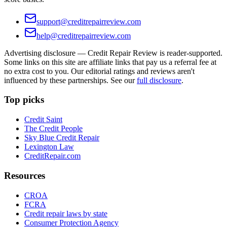
support@creditrepairreview.com
help@creditrepairreview.com
Advertising disclosure —
Credit Repair Review
is reader-supported.
Some links on this site are affiliate links that pay us a referral fee at
no extra cost to you. Our editorial ratings and reviews aren't
influenced by these partnerships. See our
full disclosure
.
Top picks
Credit Saint
The Credit People
Sky Blue Credit Repair
Lexington Law
CreditRepair.com
Resources
CROA
FCRA
Credit repair laws by state
Consumer Protection Agency