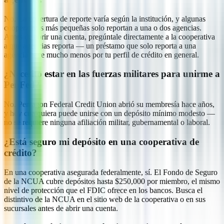
No. La cobertura de reporte varía según la institución, y algunas
cooperativas más pequeñas solo reportan a una o dos agencias.
Antes de abrir una cuenta, pregúntale directamente a la cooperativa
a qué agencias reporta — un préstamo que solo reporta a una
agencia hace mucho menos por tu perfil de crédito en general.
¿Necesito estar en las fuerzas militares para unirme a
PenFed?
No. Pentagon Federal Credit Union abrió su membresía hace años,
y hoy cualquiera puede unirse con un depósito mínimo modesto —
no se requiere ninguna afiliación militar, gubernamental o laboral.
¿Está seguro mi depósito en una cooperativa de
crédito?
En una cooperativa asegurada federalmente, sí. El Fondo de Seguro
de la NCUA cubre depósitos hasta $250,000 por miembro, el mismo
nivel de protección que el FDIC ofrece en los bancos. Busca el
distintivo de la NCUA en el sitio web de la cooperativa o en sus
sucursales antes de abrir una cuenta.