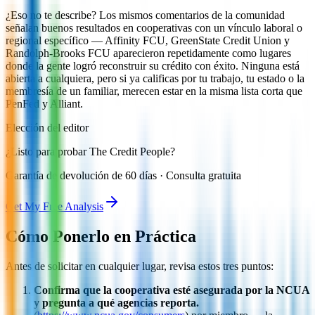
¿Eso no te describe? Los mismos comentarios de la comunidad
señalan buenos resultados en cooperativas con un vínculo laboral o
regional específico — Affinity FCU, GreenState Credit Union y
Randolph-Brooks FCU aparecieron repetidamente como lugares
donde la gente logró reconstruir su crédito con éxito. Ninguna está
abierta a cualquiera, pero si ya calificas por tu trabajo, tu estado o la
membresía de un familiar, merecen estar en la misma lista corta que
PenFed y Alliant.
Elección del editor
¿Listo para probar The Credit People?
Garantía de devolución de 60 días · Consulta gratuita
Get My Free Analysis
Cómo Ponerlo en Práctica
Antes de solicitar en cualquier lugar, revisa estos tres puntos:
Confirma que la cooperativa esté asegurada por la NCUA
y pregunta a qué agencias reporta.