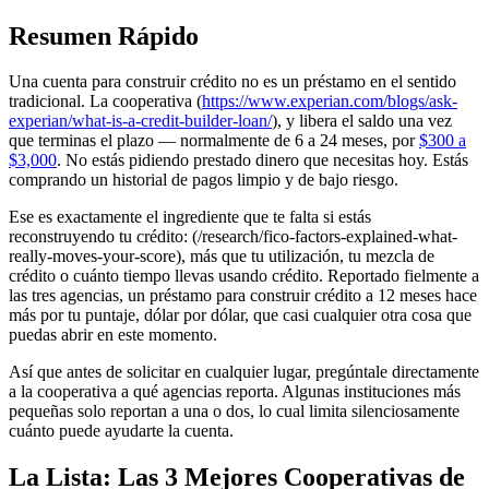
Resumen Rápido
Una cuenta para construir crédito no es un préstamo en el sentido
tradicional. La cooperativa (
https://www.experian.com/blogs/ask-
experian/what-is-a-credit-builder-loan/
), y libera el saldo una vez
que terminas el plazo — normalmente de 6 a 24 meses, por
$300 a
$3,000
. No estás pidiendo prestado dinero que necesitas hoy. Estás
comprando un historial de pagos limpio y de bajo riesgo.
Ese es exactamente el ingrediente que te falta si estás
reconstruyendo tu crédito: (/research/fico-factors-explained-what-
really-moves-your-score), más que tu utilización, tu mezcla de
crédito o cuánto tiempo llevas usando crédito. Reportado fielmente a
las tres agencias, un préstamo para construir crédito a 12 meses hace
más por tu puntaje, dólar por dólar, que casi cualquier otra cosa que
puedas abrir en este momento.
Así que antes de solicitar en cualquier lugar, pregúntale directamente
a la cooperativa a qué agencias reporta. Algunas instituciones más
pequeñas solo reportan a una o dos, lo cual limita silenciosamente
cuánto puede ayudarte la cuenta.
La Lista: Las 3 Mejores Cooperativas de