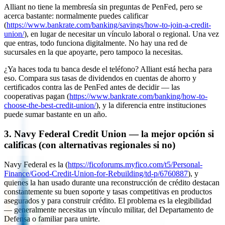
Alliant no tiene la membresía sin preguntas de PenFed, pero se
acerca bastante: normalmente puedes calificar
(
https://www.bankrate.com/banking/savings/how-to-join-a-credit-
union/
), en lugar de necesitar un vínculo laboral o regional. Una vez
que entras, todo funciona digitalmente. No hay una red de
sucursales en la que apoyarte, pero tampoco la necesitas.
¿Ya haces toda tu banca desde el teléfono? Alliant está hecha para
eso. Compara sus tasas de dividendos en cuentas de ahorro y
certificados contra las de PenFed antes de decidir — las
cooperativas pagan (
https://www.bankrate.com/banking/how-to-
choose-the-best-credit-union/
), y la diferencia entre instituciones
puede sumar bastante en un año.
3. Navy Federal Credit Union — la mejor opción si
calificas (con alternativas regionales si no)
Navy Federal es la (
https://ficoforums.myfico.com/t5/Personal-
Finance/Good-Credit-Union-for-Rebuilding/td-p/6760887
), y
quienes la han usado durante una reconstrucción de crédito destacan
constantemente su buen soporte y tasas competitivas en productos
asegurados y para construir crédito. El problema es la elegibilidad
— generalmente necesitas un vínculo militar, del Departamento de
Defensa o familiar para unirte.