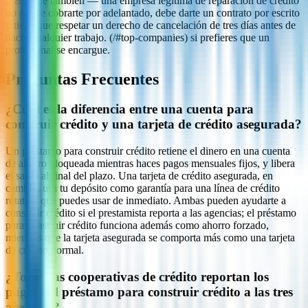
razonable también — una empresa legítima de reparación de crédito
no puede cobrarte por adelantado, debe darte un contrato por escrito
y tiene que respetar un derecho de cancelación de tres días antes de
hacer cualquier trabajo. (/#top-companies) si prefieres que un
profesional se encargue.
Preguntas Frecuentes
¿Cuál es la diferencia entre una cuenta para
construir crédito y una tarjeta de crédito asegurada?
Un préstamo para construir crédito retiene el dinero en una cuenta
de ahorro bloqueada mientras haces pagos mensuales fijos, y libera
el saldo al final del plazo. Una tarjeta de crédito asegurada, en
cambio, usa tu depósito como garantía para una línea de crédito
rotativa que puedes usar de inmediato. Ambas pueden ayudarte a
construir crédito si el prestamista reporta a las agencias; el préstamo
para construir crédito funciona además como ahorro forzado,
mientras que la tarjeta asegurada se comporta más como una tarjeta
de crédito normal.
¿Todas las cooperativas de crédito reportan los
pagos del préstamo para construir crédito a las tres
agencias?