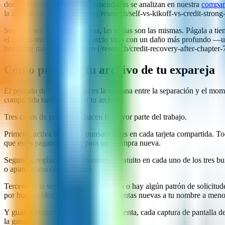
dos tarjetas iniciales más recomendadas se analizan en nuestra
compara
la alternativa; revisa nuestras (/research/self-vs-kikoff-vs-credit-stro
Sea cual sea la línea que abras, las reglas son las mismas. Págala a 
el mismo trimestre. Si el divorcio vino con un daño más profundo —un 
horizonte más largo. Nuestro (/research/credit-recovery-after-chapt
Cómo proteger tu archivo de tu expareja
El periodo de mayor riesgo es la ventana entre la separación y el mo
compartida también cae en tu archivo.
Tres capas de protección hacen la mayor parte del trabajo.
Primero, activa alertas de transacciones en cada tarjeta compartida. T
que estás pagando se usa para una compra nueva.
Segundo, regístrate para monitoreo gratuito en cada uno de los tres 
o aparece una consulta dura.
Tercero, si la separación es conflictiva o hay algún patrón de solicit
por buró, y bloquea la apertura de cuentas nuevas a tu nombre a menos
Y guarda registros. Cada estado de cuenta, cada captura de pantalla de
la gana.