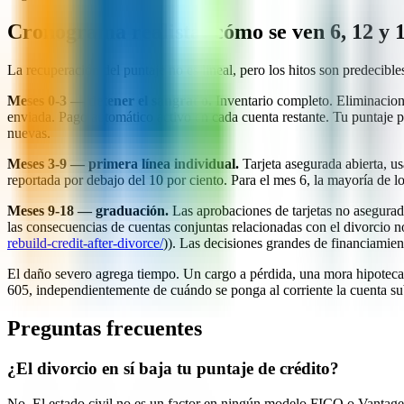
Cronograma realista: cómo se ven 6, 12 y 
La recuperación del puntaje no es lineal, pero los hitos son predecibl
Meses 0-3 — detener el sangrado.
Inventario completo. Eliminacione
enviada. Pago automático activo en cada cuenta restante. Tu puntaje p
nuevas.
Meses 3-9 — primera línea individual.
Tarjeta asegurada abierta, u
reportada por debajo del 10 por ciento. Para el mes 6, la mayoría de l
Meses 9-18 — graduación.
Las aprobaciones de tarjetas no asegurad
las consecuencias de cuentas conjuntas relacionadas con el divorcio n
rebuild-credit-after-divorce/
)). Las decisiones grandes de financiamient
El daño severo agrega tiempo. Un cargo a pérdida, una mora hipotecar
605, independientemente de cuándo se ponga al corriente la cuenta su
Preguntas frecuentes
¿El divorcio en sí baja tu puntaje de crédito?
No. El estado civil no es un factor en ningún modelo FICO o VantageSc