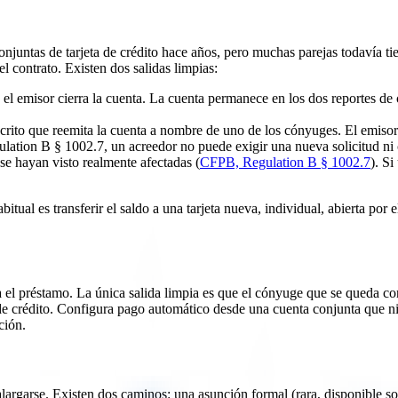
njuntas de tarjeta de crédito hace años, pero muchas parejas todavía ti
 contrato. Existen dos salidas limpias:
 el emisor cierra la cuenta. La cuenta permanece en los dos reportes de
crito que reemita la cuenta a nombre de uno de los cónyuges. El emisor 
ation B § 1002.7, un acreedor no puede exigir una nueva solicitud ni 
 se hayan visto realmente afectadas (
CFPB, Regulation B § 1002.7
). S
bitual es transferir el saldo a una tarjeta nueva, individual, abierta por
el préstamo. La única salida limpia es que el cónyuge que se queda con
de crédito. Configura pago automático desde una cuenta conjunta que ni
ción.
de alargarse. Existen dos caminos: una asunción formal (rara, disponib