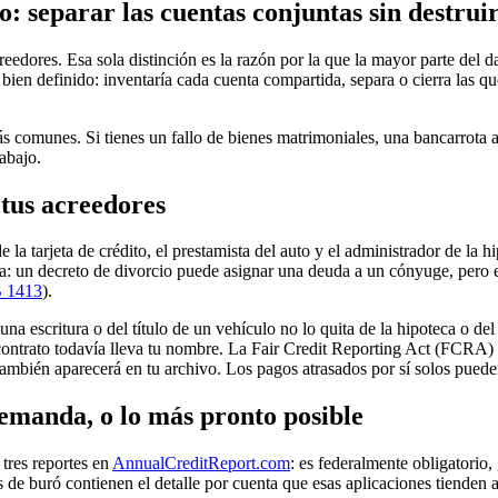
o: separar las cuentas conjuntas sin destrui
eedores. Esa sola distinción es la razón por la que la mayor parte del da
bien definido: inventaría cada cuenta compartida, separa o cierra las qu
s comunes. Si tienes un fallo de bienes matrimoniales, una bancarrota a
abajo.
 tus acreedores
la tarjeta de crédito, el prestamista del auto y el administrador de la h
ta: un decreto de divorcio puede asignar una deuda a un cónyuge, pero
 1413
).
a escritura o del título de un vehículo no lo quita de la hipoteca o de
contrato todavía lleva tu nombre. La Fair Credit Reporting Act (FCRA) 
a también aparecerá en tu archivo. Los pagos atrasados por sí solos pued
demanda, o lo más pronto posible
tres reportes en
AnnualCreditReport.com
: es federalmente obligatorio, 
 de buró contienen el detalle por cuenta que esas aplicaciones tienden a