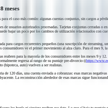
18 meses
es para el caso más común: algunas cuentas conjuntas, sin cargos a pérdi
s de usuarios autorizados procesadas. Tarjetas conjuntas cerradas o en
uede bajar un poco por los cambios de utilización relacionados con cuen
sada para cargos recurrentes pequeños (una suscripción de streaming, u
os consumidores ve el primer movimiento al alza claro. Para el mes 9, la 
as reabren para la mayoría de los consumidores entre los meses 9 y 12.
ormalmente regresa al rango de su puntaje pre-divorcio ((
https://www.eq
o (hipoteca, auto) vuelven a ser realistas.
ia de 120 días, una cuenta enviada a cobranzas: esas marcas negativas 
byacente. La reconstrucción alrededor de esas marcas sigue funcionand
ore: los burós ni siquiera reciben ese dato. Lo que sí baja tu puntaje 