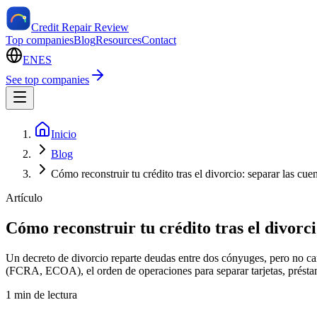
Credit Repair Review
Top companies
Blog
Resources
Contact
EN
ES
See top companies
Inicio
Blog
Cómo reconstruir tu crédito tras el divorcio: separar las cuen
Artículo
Cómo reconstruir tu crédito tras el divorci
Un decreto de divorcio reparte deudas entre dos cónyuges, pero no cam
(FCRA, ECOA), el orden de operaciones para separar tarjetas, préstam
1 min de lectura