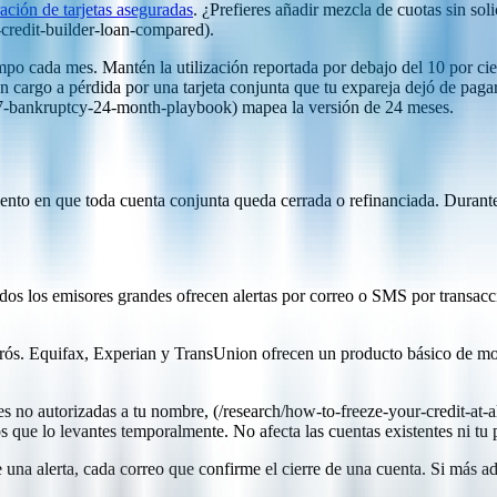
ción de tarjetas aseguradas
. ¿Prefieres añadir mezcla de cuotas sin sol
ng-credit-builder-loan-compared).
tiempo cada mes. Mantén la utilización reportada por debajo del 10 por c
cargo a pérdida por una tarjeta conjunta que tu expareja dejó de pagar
er-7-bankruptcy-24-month-playbook) mapea la versión de 24 meses.
mento en que toda cuenta conjunta queda cerrada o refinanciada. Durant
odos los emisores grandes ofrecen alertas por correo o SMS por transacci
burós. Equifax, Experian y TransUnion ofrecen un producto básico de m
udes no autorizadas a tu nombre, (/research/how-to-freeze-your-credit-at
 que lo levantes temporalmente. No afecta las cuentas existentes ni tu p
 una alerta, cada correo que confirme el cierre de una cuenta. Si más ad