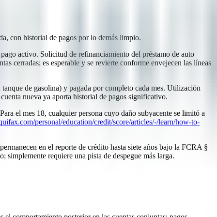
da, con historial de pagos por lo demás limpio.
 pago activo. Solicitud de refinanciamiento del préstamo de auto
tas cerradas; es esperable y se revierte conforme envejecen las líneas
n tanque de gasolina) y pagada por completo cada mes. Utilización
cuenta nueva ya aporta historial de pagos significativo.
 Para el mes 18, cualquier persona cuyo daño subyacente se limitó a
uifax.com/personal/education/credit/score/articles/-/learn/how-to-
permanecen en el reporte de crédito hasta siete años bajo la FCRA §
o; simplemente requiere una pista de despegue más larga.
es el comportamiento posterior en las cuentas conjuntas: pagos