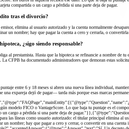
rjeta compartida o un cargo a pérdida si una parte deja de pagar.
ito tras el divorcio?
 al emisor, elimina al usuario autorizado y la cuenta normalmente desapar
inar un nombre; hay que pagar la cuenta a cero y cerrarla, o convertir
 hipoteca, ¿sigo siendo responsable?
bliga al prestamista. Hasta que la hipoteca se refinancie a nombre de tu
to. La CFPB ha documentado administradores que demoran estas solicitud
?
puntaje entre 6 y 18 meses si abren una nueva línea individual, mantien
e una expareja dejó de pagar— tarda más porque esas marcas permanecen
rg","@type":"FAQPage","mainEntity":[{"@type":"Question","name":"¿El
ngún modelo FICO o VantageScore. Lo que baja tu puntaje es el comport
o un cargo a pérdida si una parte deja de pagar."}},{"@type":"Questio
a las líneas como usuario autorizado: el titular principal elimina al u
nar un nombre; hay que pagar a cero y cerrar, o convertir en una cuent
able?","acceptedAnswer":{"@type":"Answer","text":"Sí. Un decreto de d