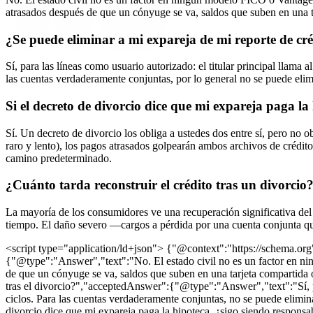
atrasados después de que un cónyuge se va, saldos que suben en una ta
¿Se puede eliminar a mi expareja de mi reporte de créd
Sí, para las líneas como usuario autorizado: el titular principal llama
las cuentas verdaderamente conjuntas, por lo general no se puede elim
Si el decreto de divorcio dice que mi expareja paga la
Sí. Un decreto de divorcio los obliga a ustedes dos entre sí, pero no o
raro y lento), los pagos atrasados golpearán ambos archivos de crédi
camino predeterminado.
¿Cuánto tarda reconstruir el crédito tras un divorcio
La mayoría de los consumidores ve una recuperación significativa del 
tiempo. El daño severo —cargos a pérdida por una cuenta conjunta qu
<script type="application/ld+json"> {"@context":"https://schema.o
{"@type":"Answer","text":"No. El estado civil no es un factor en ni
de que un cónyuge se va, saldos que suben en una tarjeta compartida 
tras el divorcio?","acceptedAnswer":{"@type":"Answer","text":"Sí, par
ciclos. Para las cuentas verdaderamente conjuntas, no se puede elimi
divorcio dice que mi expareja paga la hipoteca, ¿sigo siendo respons