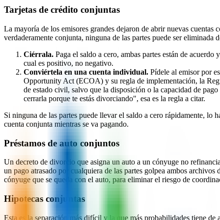
Tarjetas de crédito conjuntas
La mayoría de los emisores grandes dejaron de abrir nuevas cuentas co
verdaderamente conjunta, ninguna de las partes puede ser eliminada del
Ciérrala.
Paga el saldo a cero, ambas partes están de acuerdo y
cual es positivo, no negativo.
Conviértela en una cuenta individual.
Pídele al emisor por es
Opportunity Act (ECOA) y su regla de implementación, la Regul
de estado civil, salvo que la disposición o la capacidad de pago
cerrarla porque te estás divorciando", esa es la regla a citar.
Si ninguna de las partes puede llevar el saldo a cero rápidamente, lo ha
cuenta conjunta mientras se va pagando.
Préstamos de auto conjuntos
Un decreto de divorcio que asigna un auto a un cónyuge no refinancia 
un pago atrasado por cualquiera de las partes golpea ambos archivos 
cónyuge que se queda con el auto, para eliminar el riesgo de coordina
Hipotecas conjuntas
Esta es la separación más difícil y la que más probabilidades tiene 