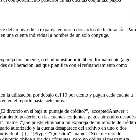
ece del archivo de la expareja en uno o dos ciclos de facturación. Para
la en una cuenta individual a nombre de un solo cónyuge.
 expareja únicamente, o el administrador te libere formalmente (algo
es de liberación, así que planifica con el refinanciamiento como
en la utilización por debajo del 10 por ciento y pagan cada cuenta a
 en el reporte hasta siete años.
 divorcio en sí baja tu puntaje de crédito?","acceptedAnswer":
amiento posterior en las cuentas conjuntas: pagos atrasados después
n","name":"¿Se puede eliminar a mi expareja de mi reporte de crédito
suario autorizado y la cuenta desaparece del archivo en uno o dos
a individual."}},{"@type":"Question","name":"Si el decreto de
ivorcio obliga a los dos cónyuges, pero no obliga al prestamista.