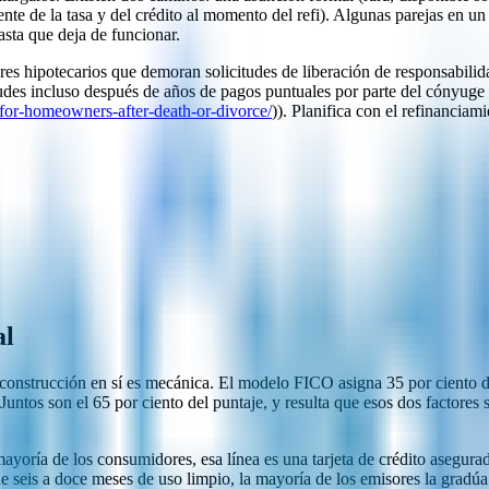
e de la tasa y del crédito al momento del refi). Algunas parejas en un
asta que deja de funcionar.
hipotecarios que demoran solicitudes de liberación de responsabilida
udes incluso después de años de pagos puntuales por parte del cónyuge 
for-homeowners-after-death-or-divorce/
)). Planifica con el refinancia
al
econstrucción en sí es mecánica. El modelo FICO asigna 35 por ciento de
. Juntos son el 65 por ciento del puntaje, y resulta que esos dos factor
ayoría de los consumidores, esa línea es una tarjeta de crédito asegurad
de seis a doce meses de uso limpio, la mayoría de los emisores la gradú