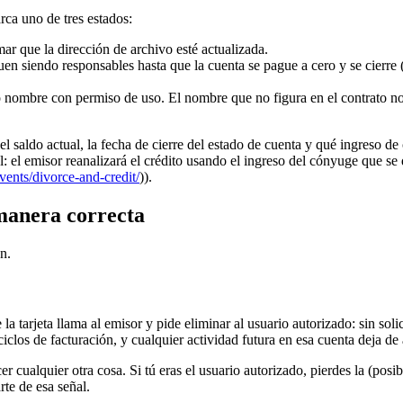
rca uno de tres estados:
r que la dirección de archivo esté actualizada.
 siendo responsables hasta que la cuenta se pague a cero y se cierre (o
ombre con permiso de uso. El nombre que no figura en el contrato no ti
, el saldo actual, la fecha de cierre del estado de cuenta y qué ingreso d
l: el emisor reanalizará el crédito usando el ingreso del cónyuge que s
vents/divorce-and-credit/
)).
 manera correcta
n.
 la tarjeta llama al emisor y pide eliminar al usuario autorizado: sin sol
clos de facturación, y cualquier actividad futura en esa cuenta deja de 
r cualquier otra cosa. Si tú eras el usuario autorizado, pierdes la (pos
rte de esa señal.