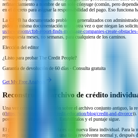
refinanciamiento a nombre de un solo cónyuge (común, pero dependient
en el decreto para asignar la responsabilidad del pago. Eso funciona h
La CFPB ha documentado problemas generalizados con administradores 
piden la misma documentación una y otra vez o que niegan las solicit
us/newsroom/cfpb-report-finds-mortgage-companies-create-obstacles-
presupuesta meses, no semanas, para cualquiera de los caminos.
Elección del editor
¿Listo para probar The Credit People?
Garantía de devolución de 60 días · Consulta gratuita
Get My Free Analysis
Reconstruir tu archivo de crédito individu
Una vez cerrada la exposición sobre el archivo conjunto antiguo, la r
((
https://www.myfico.com/credit-education/blog/credit-and-divorce
))
posteriores a una separación. Estabilízalos y el puntaje sigue.
El punto estándar de reentrada es una nueva línea individual. Para la m
reporta a los tres burós como una línea revolvente normal y, después 