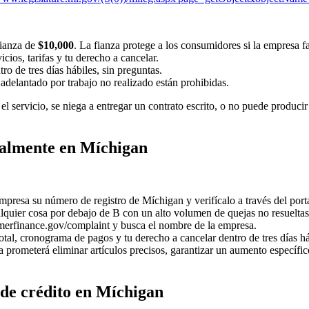
fianza de
$10,000
. La fianza protege a los consumidores si la empresa fa
ios, tarifas y tu derecho a cancelar.
ro de tres días hábiles, sin preguntas.
 adelantado por trabajo no realizado están prohibidas.
l servicio, se niega a entregar un contrato escrito, o no puede produci
galmente en Míchigan
mpresa su número de registro de Míchigan y verifícalo a través del portal
quier cosa por debajo de B con un alto volumen de quejas no resueltas
merfinance.gov/complaint y busca el nombre de la empresa.
total, cronograma de pagos y tu derecho a cancelar dentro de tres días há
prometerá eliminar artículos precisos, garantizar un aumento específic
 de crédito en Míchigan