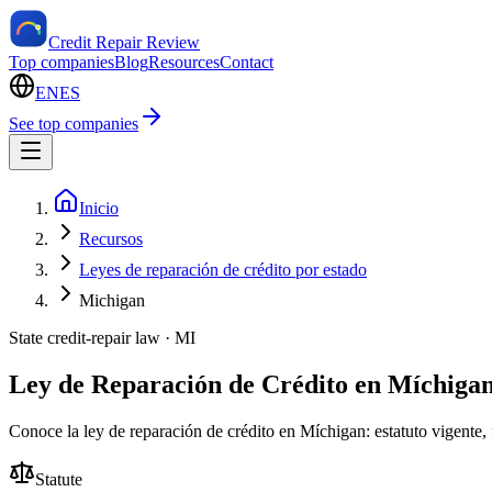
Credit Repair Review
Top companies
Blog
Resources
Contact
EN
ES
See top companies
Inicio
Recursos
Leyes de reparación de crédito por estado
Michigan
State credit-repair law ·
MI
Ley de Reparación de Crédito en Míchiga
Conoce la ley de reparación de crédito en Míchigan: estatuto vigente, f
Statute