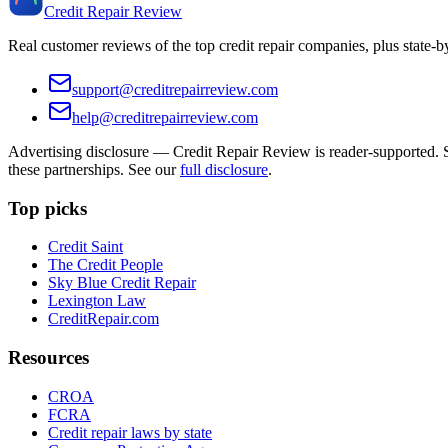
Credit Repair Review
Real customer reviews of the top credit repair companies, plus state-
support@creditrepairreview.com
help@creditrepairreview.com
Advertising disclosure —
Credit Repair Review
is reader-supported. S
these partnerships. See our
full disclosure
.
Top picks
Credit Saint
The Credit People
Sky Blue Credit Repair
Lexington Law
CreditRepair.com
Resources
CROA
FCRA
Credit repair laws by state