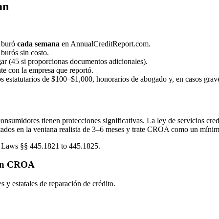
an
a buró
cada semana
en AnnualCreditReport.com.
burós sin costo.
gar (45 si proporcionas documentos adicionales).
te con la empresa que reportó.
 estatutarios de $100–$1,000, honorarios de abogado y, en casos grave
onsumidores tienen protecciones significativas. La ley de servicios cre
ltados en la ventana realista de 3–6 meses y trate CROA como un míni
 Laws §§ 445.1821 to 445.1825.
con CROA
y estatales de reparación de crédito.