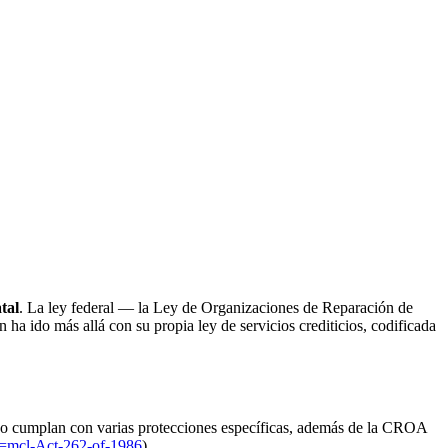
atal
. La ley federal — la Ley de Organizaciones de Reparación de
 ido más allá con su propia ley de servicios crediticios, codificada
do cumplan con varias protecciones específicas, además de la CROA
e=mcl-Act-262-of-1986
).