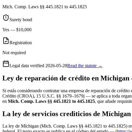
Mich. Comp. Laws §§ 445.1821 to 445.1825
Surety bond
Yes — $10,000
Registration
Not required
Legal data verified
2026-05-28
Read the statute →
Ley de reparación de crédito en Míchigan
Si estás considerando contratar una empresa de reparación de crédito 
Crédito (CROA), 15 U.S.C. §§ 1679–1679j — se aplica a toda organizac
en
Mich. Comp. Laws §§ 445.1821 to 445.1825
, que añade requisi
La ley de servicios crediticios de Míchigan
La ley de Míchigan (Mich. Comp. Laws §§ 445.1821 to 445.1825) requ
federal. El texto exacto se publica en el código del estado — (
https:/