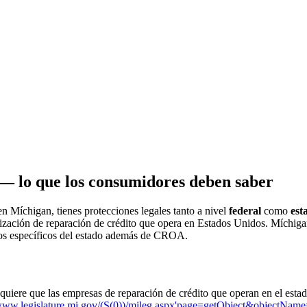
 — lo que los consumidores deben saber
en Míchigan, tienes protecciones legales tanto a nivel
federal
como
est
ión de reparación de crédito que opera en Estados Unidos. Míchigan ha
tos específicos del estado además de CROA.
iere que las empresas de reparación de crédito que operan en el esta
/www.legislature.mi.gov/(S(0))/mileg.aspx'page=getObject&objectNam